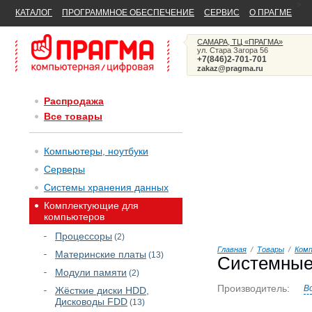
>
КАТАЛОГ
ПРОГРАММНОЕ ОБЕСПЕЧЕНИЕ
СЕРВИС
О ПРАГМЕ
САМАРА, ТЦ «ПРАГМА»
ул. Стара Загора 56
+7(846)2-701-701
zakaz@pragma.ru
Распродажа
Все товары
Компьютеры, ноутбуки
Серверы
Системы хранения данных
Комплектующие для
компьютеров
Процессоры
(2)
Главная
/
Товары
/
Ком
Материнские платы
(13)
Системные
Модули памяти
(2)
Производитель:
В
Жёсткие диски HDD,
Дисководы FDD
(13)