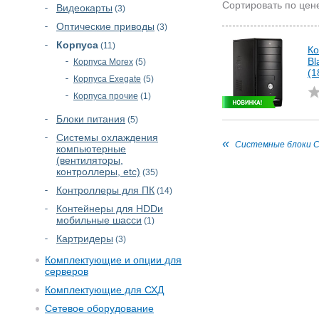
Сортировать по цен
Видеокарты
(3)
Оптические приводы
(3)
Корпуса
(11)
Ко
Bl
Корпуса Morex
(5)
(1
Корпуса Exegate
(5)
Корпуса прочие
(1)
Блоки питания
(5)
Cистемы охлаждения
Системные блоки C
компьютерные
(вентиляторы,
контроллеры, etc)
(35)
Контроллеры для ПК
(14)
Контейнеры для HDDи
мобильные шасси
(1)
Картридеры
(3)
Комплектующие и опции для
серверов
Комплектующие для СХД
Сетевое оборудование