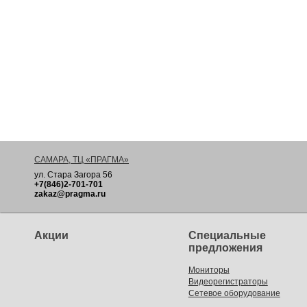
САМАРА, ТЦ «ПРАГМА»
ул. Стара Загора 56
+7(846)2-701-701
zakaz@pragma.ru
Акции
Специальные
предложения
Мониторы
Видеорегистраторы
Сетевое оборудование