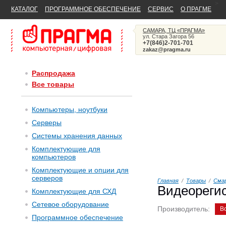
>
КАТАЛОГ
ПРОГРАММНОЕ ОБЕСПЕЧЕНИЕ
СЕРВИС
О ПРАГМЕ
САМАРА, ТЦ «ПРАГМА»
ул. Стара Загора 56
+7(846)2-701-701
zakaz@pragma.ru
Распродажа
Все товары
Компьютеры, ноутбуки
Серверы
Системы хранения данных
Комплектующие для
компьютеров
Комплектующие и опции для
серверов
Главная
/
Товары
/
Сма
Видеореги
Комплектующие для СХД
Сетевое оборудование
Производитель:
В
Программное обеспечение