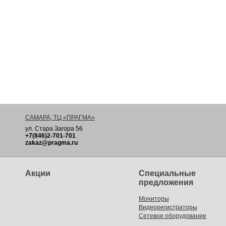
САМАРА, ТЦ «ПРАГМА»
ул. Стара Загора 56
+7(846)2-701-701
zakaz@pragma.ru
Акции
Специальные
предложения
Мониторы
Видеорегистраторы
Сетевое оборудование