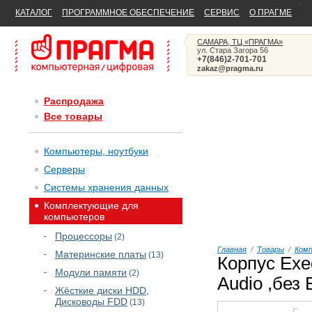
>
КАТАЛОГ
ПРОГРАММНОЕ ОБЕСПЕЧЕНИЕ
СЕРВИС
О ПРАГМЕ
САМАРА, ТЦ «ПРАГМА»
ул. Стара Загора 56
+7(846)2-701-701
zakaz@pragma.ru
Распродажа
Все товары
Компьютеры, ноутбуки
Серверы
Системы хранения данных
Комплектующие для
компьютеров
Процессоры
(2)
Главная
/
Товары
/
Ком
Материнские платы
(13)
Корпус Exe
Модули памяти
(2)
Audio ,без 
Жёсткие диски HDD,
Дисководы FDD
(13)