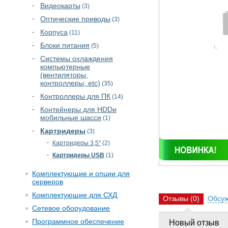
Видеокарты
(3)
Оптические приводы
(3)
Корпуса
(11)
Блоки питания
(5)
Cистемы охлаждения
компьютерные
(вентиляторы,
контроллеры, etc)
(35)
Контроллеры для ПК
(14)
Контейнеры для HDDи
мобильные шасси
(1)
Картридеры
(3)
Картридеры 3,5"
(2)
Картридеры USB
(1)
Комплектующие и опции для
серверов
Комплектующие для СХД
Отзывы
(0)
Обсу
Сетевое оборудование
Программное обеспечение
Новый отзыв