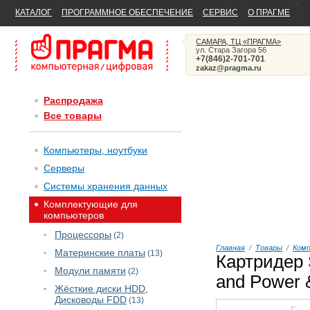
>
КАТАЛОГ
ПРОГРАММНОЕ ОБЕСПЕЧЕНИЕ
СЕРВИС
О ПРАГМЕ
САМАРА, ТЦ «ПРАГМА»
ул. Стара Загора 56
+7(846)2-701-701
zakaz@pragma.ru
Распродажа
Все товары
Компьютеры, ноутбуки
Серверы
Системы хранения данных
Комплектующие для
компьютеров
Процессоры
(2)
Главная
/
Товары
/
Ком
Материнские платы
(13)
Картридер 
Модули памяти
(2)
and Power 
Жёсткие диски HDD,
Дисководы FDD
(13)