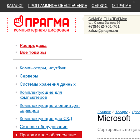
>
КАТАЛОГ
ПРОГРАММНОЕ ОБЕСПЕЧЕНИЕ
СЕРВИС
О ПРАГМЕ
САМАРА, ТЦ «ПРАГМА»
ул. Стара Загора 56
+7(846)2-701-701
zakaz@pragma.ru
Распродажа
Все товары
Компьютеры, ноутбуки
Серверы
Системы хранения данных
Комплектующие для
компьютеров
Комплектующие и опции для
серверов
Главная
/
Товары
/
Прог
Microsoft
Комплектующие для СХД
Сетевое оборудование
Сортировать по цен
Программное обеспечение