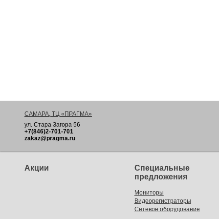
САМАРА, ТЦ «ПРАГМА»
ул. Стара Загора 56
+7(846)2-701-701
zakaz@pragma.ru
Акции
Специальные
предложения
Мониторы
Видеорегистраторы
Сетевое оборудование