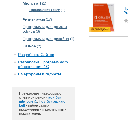
Microsoft
(1)
Пр
Приложения Office
(1)
Pr
Антивирусы
(17)
Программы для дома и
офиса
(8)
Программы для дизайна
(1)
Разное
(2)
Разработка Сайтов
Разработка Программного
обеспечения 1С
Смартфоны и гаджеты
Прекрасная платформа с
отличной ценой -
ноутбук
intel core i5
.
Ноутбук packard
bell
- выбор самых
продуманных и расчетливых
покупателей.