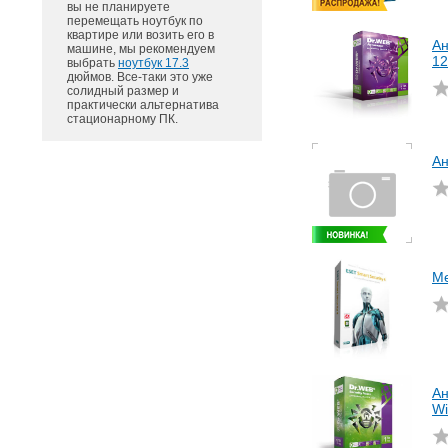
вы не планируете
перемещать ноутбук по
квартире или возить его в
Ан
машине, мы рекомендуем
12
выбрать
ноутбук 17.3
дюймов. Все-таки это уже
солидный размер и
практически альтернатива
стационарному ПК.
Ан
Ме
Ан
Wi