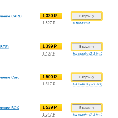
1 320
P
родление CARD
УБ.
1 327
P
В магазине
УБ.
1 399
P
BBFS)
УБ.
1 407
P
На складе (2-3 дня)
УБ.
1 500
P
одление Card
УБ.
1 517
P
На складе (2-3 дня)
УБ.
1 539
P
одление BOX
УБ.
1 547
P
На складе (2-3 дня)