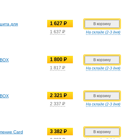
УБ.
1 627
P
ащита для
УБ.
1 637
P
На складе (2-3 дня)
УБ.
1 800
P
e BOX
УБ.
1 817
P
На складе (2-3 дня)
УБ.
2 321
P
e BOX
УБ.
2 337
P
На складе (2-3 дня)
УБ.
3 382
P
одление Card
УБ.