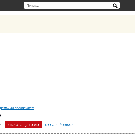
раммное обеспечение
ы
е:
сначала дешевле
сначала дороже