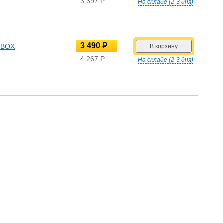
3 397
P
На складе (2-3 дня)
УБ.
3 490
P
e BOX
УБ.
4 267
P
На складе (2-3 дня)
УБ.