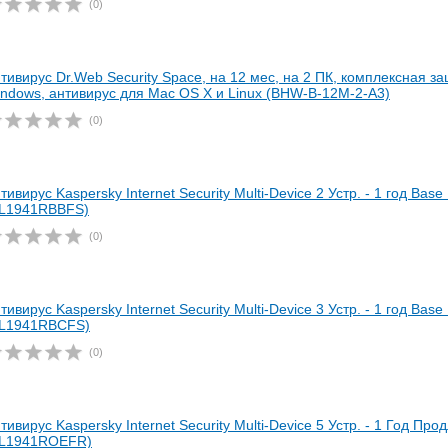
(0)
тивирус Dr.Web Security Space, на 12 мес, на 2 ПК, комплексная з
ndows, антивирус для Mac OS X и Linux (BHW-B-12M-2-A3)
(0)
тивирус Kaspersky Internet Security Multi-Device 2 Устр. - 1 год Bas
KL1941RBBFS)
(0)
тивирус Kaspersky Internet Security Multi-Device 3 Устр. - 1 год Bas
KL1941RBCFS)
(0)
тивирус Kaspersky Internet Security Multi-Device 5 Устр. - 1 Год Пр
KL1941ROEFR)