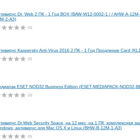
тивирус Dr. Web 2 ПК - 1 Год BOX (BAW-W12-0002-1 / / AHW-A-12M-
M-2-A3)
(0)
тивирус Kaspersky Anti-Virus 2016 2 ПК - 1 Год Продление Card (
(0)
диапак ESET NOD32 Business Edition (ESET-MEDIAPACK-NOD32-B
(0)
тивирус Dr.Web Security Space, на 12 мес, на 1 ПК, комплексная з
ndows, антивирус для Mac OS X и Linux (BHW-B-12M-1-A3)
(0)