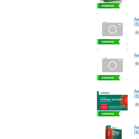
Ан
(
Ан
Ан
(
Ан
(