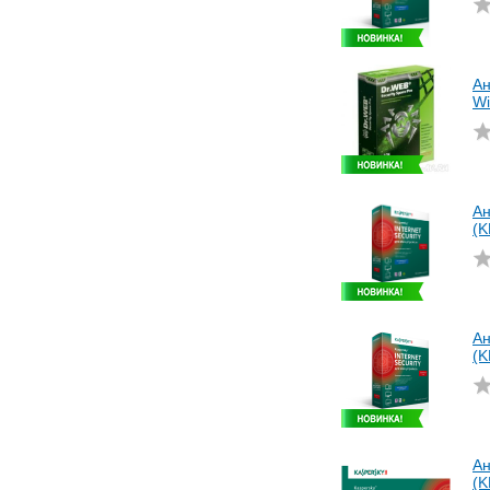
Ан
Wi
Ан
(
Ан
(
Ан
(