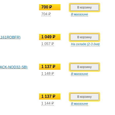
700
P
УБ.
704
P
В магазине
УБ.
1 049
P
KL1161ROBFR)
УБ.
1 057
P
На складе (2-3 дня)
УБ.
1 137
P
APACK-NOD32-SB)
УБ.
1 148
P
В магазине
УБ.
1 137
P
УБ.
1 144
P
В магазине
УБ.