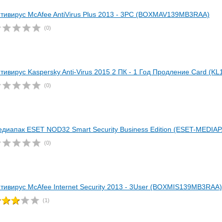
тивирус McAfee AntiVirus Plus 2013 - 3PC (BOXMAV139MB3RAA)
(0)
тивирус Kaspersky Anti-Virus 2015 2 ПК - 1 Год Продление Card (
(0)
диапак ESET NOD32 Smart Security Business Edition (ESET-MEDI
(0)
тивирус McAfee Internet Security 2013 - 3User (BOXMIS139MB3RAA)
(1)