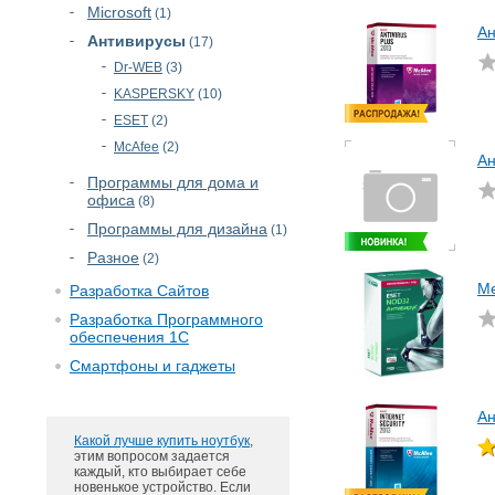
Microsoft
(1)
Ан
Антивирусы
(17)
Dr-WEB
(3)
KASPERSKY
(10)
ESET
(2)
McAfee
(2)
Ан
Программы для дома и
офиса
(8)
Программы для дизайна
(1)
Разное
(2)
Ме
Разработка Сайтов
Разработка Программного
обеспечения 1С
Смартфоны и гаджеты
Ан
Какой лучше купить ноутбук
,
этим вопросом задается
каждый, кто выбирает себе
новенькое устройство. Если