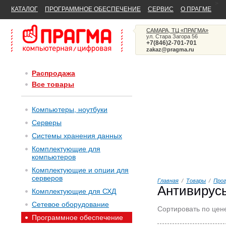
>
КАТАЛОГ
ПРОГРАММНОЕ ОБЕСПЕЧЕНИЕ
СЕРВИС
О ПРАГМЕ
САМАРА, ТЦ «ПРАГМА»
ул. Стара Загора 56
+7(846)2-701-701
zakaz@pragma.ru
Распродажа
Все товары
Компьютеры, ноутбуки
Серверы
Системы хранения данных
Комплектующие для
компьютеров
Комплектующие и опции для
серверов
Главная
/
Товары
/
Прог
Антивирус
Комплектующие для СХД
Сетевое оборудование
Сортировать по цен
Программное обеспечение