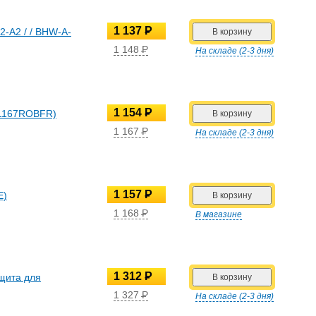
1 137
P
2-A2 / / BHW-A-
УБ.
1 148
P
На складе (2-3 дня)
УБ.
1 154
P
KL1167ROBFR)
УБ.
1 167
P
На складе (2-3 дня)
УБ.
1 157
P
E)
УБ.
1 168
P
В магазине
УБ.
1 312
P
ащита для
УБ.
1 327
P
На складе (2-3 дня)
УБ.