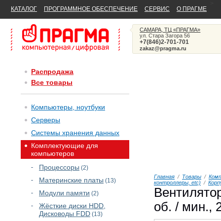
>
КАТАЛОГ
ПРОГРАММНОЕ ОБЕСПЕЧЕНИЕ
СЕРВИС
О ПРАГМЕ
САМАРА, ТЦ «ПРАГМА»
ул. Стара Загора 56
+7(846)2-701-701
zakaz@pragma.ru
Распродажа
Все товары
Компьютеры, ноутбуки
Серверы
Системы хранения данных
Комплектующие для
компьютеров
Процессоры
(2)
Главная
/
Товары
/
Ком
Материнские платы
(13)
контроллеры, etc)
/
Корп
Вентилятор
Модули памяти
(2)
об. / мин., 
Жёсткие диски HDD,
Дисководы FDD
(13)