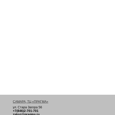
САМАРА, ТЦ «ПРАГМА»
ул. Стара Загора 56
+7(846)2-701-701
zakaz@pragma.ru