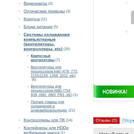
Видеокарты
(3)
Оптические приводы
(3)
Корпуса
(11)
Блоки питания
(5)
Cистемы охлаждения
компьютерные
(вентиляторы,
контроллеры, etc)
(35)
Корпусные
вентиляторы
(7)
Вентиляторы для
процессоров Intel (478, 775,
1155/1156, 1366, 2011, etc)
(6)
Вентиляторы для
процессоров AMD (754,
939, АМ2, АМ3, FM1, etc)
(1)
Прочие товары для
охлаждения и
шумовиброизоляции
(21)
Контроллеры для ПК
Отзывы
(0)
Обсу
(14)
Контейнеры для HDDи
мобильные шасси
(1)