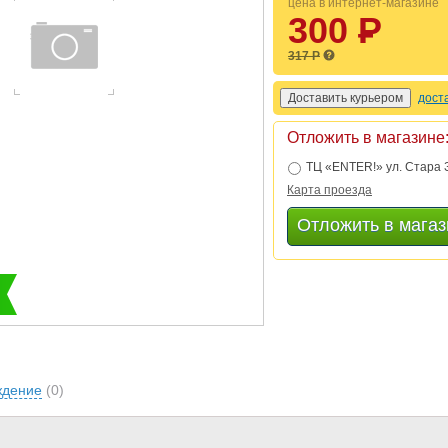
цена в интернет-магазине
300
P
УБ.
317 Р
дост
Отложить в магазине
ТЦ «ENTER!» ул. Стара З
Карта проезда
ждение
(0)