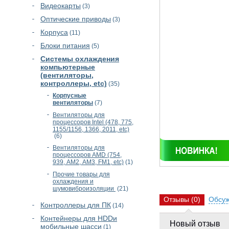
Видеокарты
(3)
Оптические приводы
(3)
Корпуса
(11)
Блоки питания
(5)
Cистемы охлаждения
компьютерные
(вентиляторы,
контроллеры, etc)
(35)
Корпусные
вентиляторы
(7)
Вентиляторы для
процессоров Intel (478, 775,
1155/1156, 1366, 2011, etc)
(6)
Вентиляторы для
процессоров AMD (754,
939, АМ2, АМ3, FM1, etc)
(1)
Прочие товары для
охлаждения и
шумовиброизоляции
(21)
Отзывы
(0)
Обсу
Контроллеры для ПК
(14)
Контейнеры для HDDи
Новый отзыв
мобильные шасси
(1)