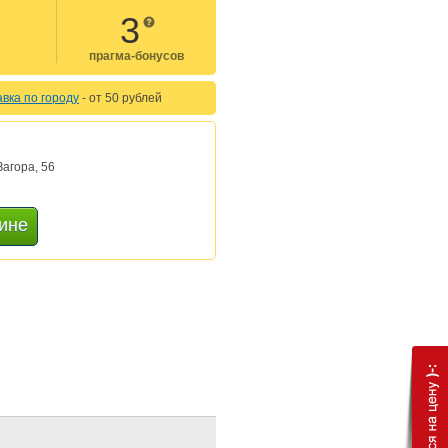
3
прагма-бонусов
авка по городу
- от 50 pублей
:
агора, 56