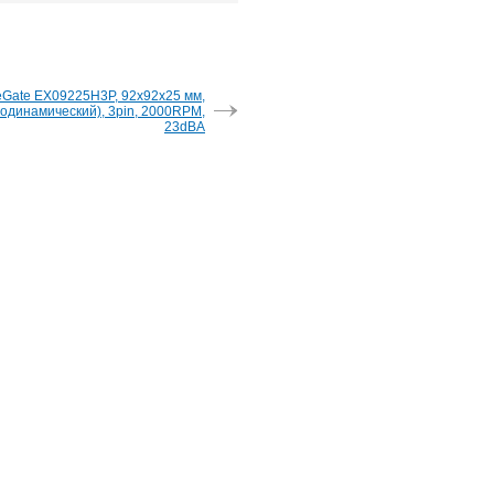
Gate EX09225H3P, 92x92x25 мм,
дродинамический), 3pin, 2000RPM,
23dBA