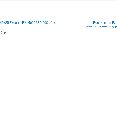
и
0x25 Exegate EX14025S3P, 900 об. /
Вентилятор Exe
Hydraulic bearing (ги
84
P
УБ.