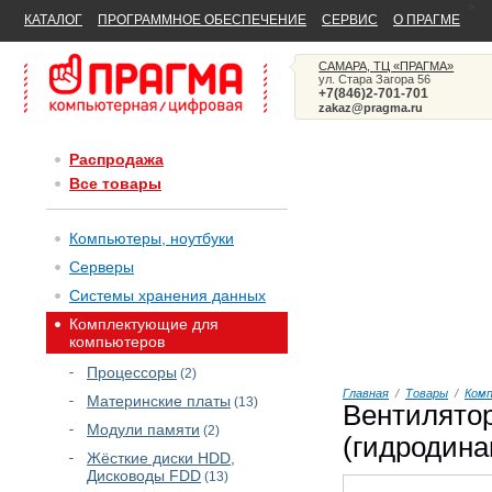
>
КАТАЛОГ
ПРОГРАММНОЕ ОБЕСПЕЧЕНИЕ
СЕРВИС
О ПРАГМЕ
САМАРА, ТЦ «ПРАГМА»
ул. Стара Загора 56
+7(846)2-701-701
zakaz@pragma.ru
Распродажа
Все товары
Компьютеры, ноутбуки
Серверы
Системы хранения данных
Комплектующие для
компьютеров
Процессоры
(2)
Главная
/
Товары
/
Ком
Материнские платы
(13)
Вентилятор
Модули памяти
(2)
(гидродина
Жёсткие диски HDD,
Дисководы FDD
(13)